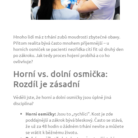
Mnoho lidí má z trhání zubů moudrosti zbytečné obavy.
Přitom realita bývá často mnohem příjemnější – u
horních osmiček se pacienti nezřídka cítí fit už druhý den
po zákroku. Jak tedy proces hojení probíhá a co ho
ovlivňuje?
Horní vs. dolní osmička:
Rozdíl je zásadní
Věděli jste, že horní a dolní osmičky jsou úplně jiná
disciplína?
Horní osmičky:
Jsou to „rychlíci“. Kost je zde
poddajnější a zákrok bývá bleskový. Často se stává,
že už za 48 hodin o žádném trhání nevíte a můžete
se vrátit k běžnému životu.