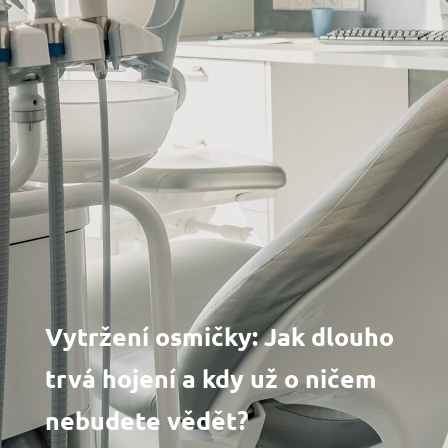
Vytržení osmičky: Jak dlouho
trvá hojení a kdy už o ničem
nebudete vědět?