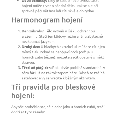
Dolní osmičky:
Tady je kost o něco tvrdší, takže
hojení může trvat o pár dní déle. I tak se ale při
správné péči většina lidí cítí skvěle do týdne.
Harmonogram hojení
Den zákroku:
Tělo vytváří v lůžku ochrannou
sraženinu. Stačí jen klidový režim a ránu zbytečně
nezkoumat jazykem.
Druhý den:
U hladkých extrakcí už můžete cítit jen
mírný tlak. Pokud se neobjeví otok (což je u
horních zubů běžné), můžete začít opatrně s měkčí
stravou.
Třetí až pátý den:
Pokud vše probíhá standardně, v
této fázi už na zákrok zapomínáte. Dáseň se začíná
zatahovat a vy se vracíte k běžným aktivitám.
Tři pravidla pro bleskové
hojení:
Aby vše proběhlo stejně hladce jako u horních zubů, stačí
dodržet tyto zásady: