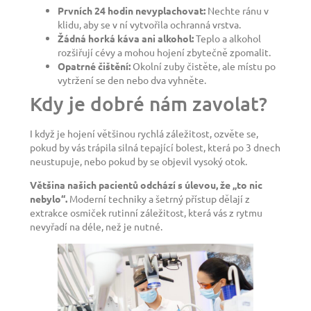
Prvních 24 hodin nevyplachovat:
Nechte ránu v
klidu, aby se v ní vytvořila ochranná vrstva.
Žádná horká káva ani alkohol:
Teplo a alkohol
rozšiřují cévy a mohou hojení zbytečně zpomalit.
Opatrné čištění:
Okolní zuby čistěte, ale místu po
vytržení se den nebo dva vyhněte.
Kdy je dobré nám zavolat?
I když je hojení většinou rychlá záležitost, ozvěte se,
pokud by vás trápila silná tepající bolest, která po 3 dnech
neustupuje, nebo pokud by se objevil vysoký otok.
Většina našich pacientů odchází s úlevou, že „to nic
nebylo“.
Moderní techniky a šetrný přístup dělají z
extrakce osmiček rutinní záležitost, která vás z rytmu
nevyřadí na déle, než je nutné.