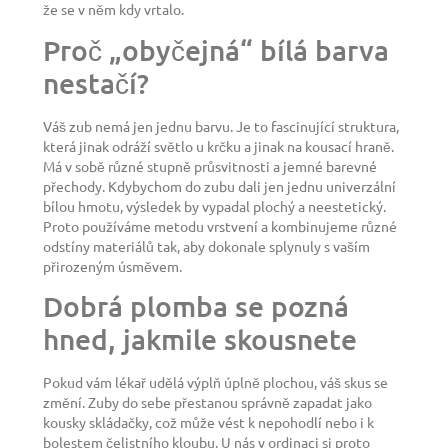
že se v něm kdy vrtalo.
Proč „obyčejná“ bílá barva
nestačí?
Váš zub nemá jen jednu barvu. Je to fascinující struktura,
která jinak odráží světlo u krčku a jinak na kousací hraně.
Má v sobě různé stupně průsvitnosti a jemné barevné
přechody. Kdybychom do zubu dali jen jednu univerzální
bílou hmotu, výsledek by vypadal plochý a neestetický.
Proto používáme metodu vrstvení a kombinujeme různé
odstíny materiálů tak, aby dokonale splynuly s vaším
přirozeným úsměvem.
Dobrá plomba se pozná
hned, jakmile skousnete
Pokud vám lékař udělá výplň úplně plochou, váš skus se
změní. Zuby do sebe přestanou správně zapadat jako
kousky skládačky, což může vést k nepohodlí nebo i k
bolestem čelistního kloubu. U nás v ordinaci si proto