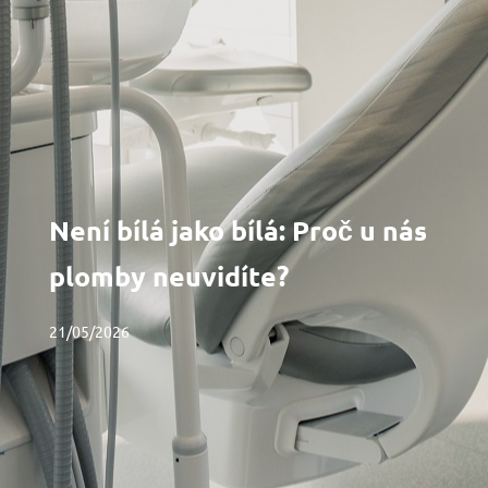
Není bílá jako bílá: Proč u nás
plomby neuvidíte?
21/05/2026